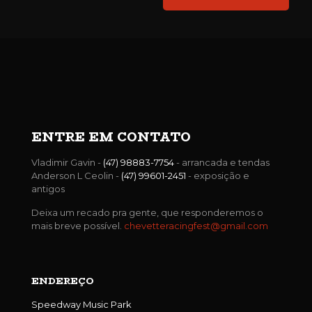
ENTRE EM CONTATO
Vladimir Gavin -
(47) 98883-7754
- arrancada e tendas
Anderson L Ceolin -
(47) 99601-2451
- exposição e
antigos
Deixa um recado pra gente, que responderemos o
mais breve possível.
chevetteracingfest@gmail.com
ENDEREÇO
Speedway Music Park